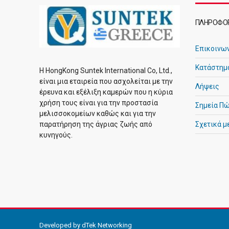
ΠΛΗΡΟΦΟΡ
Επικοινω
Κατάστημ
Η HongKong Suntek International Co, Ltd.,
είναι μια εταιρεία που ασχολείται με την
Λήψεις
έρευνα και εξέλιξη καμερών που η κύρια
χρήση τους είναι για την προστασία
Σημεία Π
μελισσοκομείων καθώς και για την
παρατήρηση της άγριας ζωής από
Σχετικά μ
κυνηγούς.
Developed by
dTek Networking