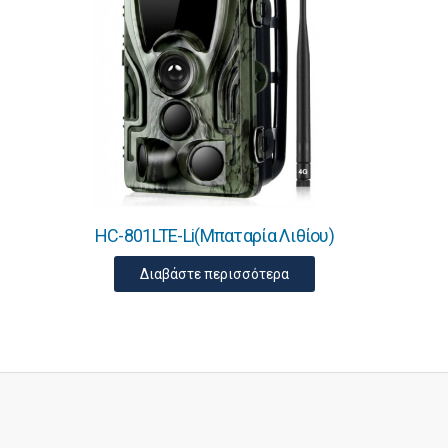
HC-801LTE-Li(Μπαταρία Λιθίου)
Διαβάστε περισσότερα