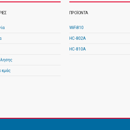
ΊΕΣ
ΠΡΟΪΌΝΤΑ
νία
WiFi810
α
HC-802A
HC-810A
ώλησης
ε εμάς