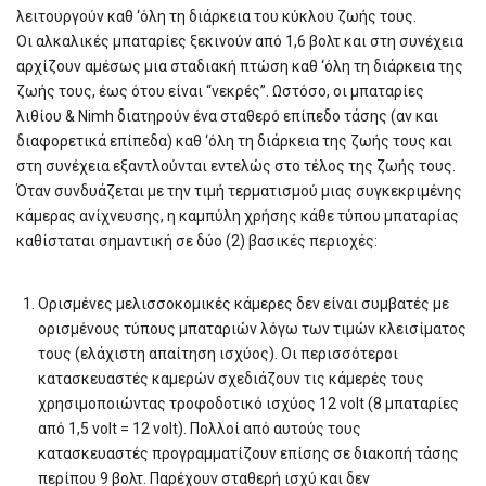
λειτουργούν καθ ‘όλη τη διάρκεια του κύκλου ζωής τους.
Oι αλκαλικές μπαταρίες ξεκινούν από 1,6 βολτ και στη συνέχεια
αρχίζουν αμέσως μια σταδιακή πτώση καθ ‘όλη τη διάρκεια της
ζωής τους, έως ότου είναι “νεκρές”. Ωστόσο, οι μπαταρίες
λιθίου & Nimh διατηρούν ένα σταθερό επίπεδο τάσης (αν και
διαφορετικά επίπεδα) καθ ‘όλη τη διάρκεια της ζωής τους και
στη συνέχεια εξαντλούνται εντελώς στο τέλος της ζωής τους.
Όταν συνδυάζεται με την τιμή τερματισμού μιας συγκεκριμένης
κάμερας ανίχνευσης, η καμπύλη χρήσης κάθε τύπου μπαταρίας
καθίσταται σημαντική σε δύο (2) βασικές περιοχές:
Ορισμένες μελισσοκομικές κάμερες δεν είναι συμβατές με
ορισμένους τύπους μπαταριών λόγω των τιμών κλεισίματος
τους (ελάχιστη απαίτηση ισχύος). Οι περισσότεροι
κατασκευαστές καμερών σχεδιάζουν τις κάμερές τους
χρησιμοποιώντας τροφοδοτικό ισχύος 12 volt (8 μπαταρίες
από 1,5 volt = 12 volt). Πολλοί από αυτούς τους
κατασκευαστές προγραμματίζουν επίσης σε διακοπή τάσης
περίπου 9 βολτ. Παρέχουν σταθερή ισχύ και δεν