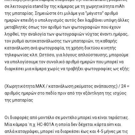
σε λειτουργία stand by της κάμερας με τη χωρητικότητα mAh
της μπαταρίας. Σημειώστε ότι μιλάμε για “μέγιστο” αριθμό
ημερών επειδή ο υπολογισμός αυτός δεν λαμβάνει υπόψη άλλες
μεταβλητές όπως τον αριθμό των φωτογραφιών που έχουν
ληφθεί, την αναλογία των φωτογραφιών νύχτας έναντι ημέρας,
τον ρυθμό αυτοκατανάλωσης των μπαταριών, τη καθαρής
κατανάλωση ανά φωτογραφία, τη χρήση δικτύου κινητής
τηλεφωνίας κλπ. Ωστόσο, για λόγους απλούστευσης, μπορούμε
να υπολογίσουμε τον συνολικό αριθμό ημερών που μπορεί να
διαρκέσει μια κάμερα χωρίς να τραβήξει φωτογραφίες ως εξής:
(Χωρητικότητα ΜΑΧ / κατανάλωση ρεύματος ανάπαυσης) / 24 =
αριθμός ημερών στο πεδίο πριν από την εξάντληση της ισχύος
της μπαταρίας
Οι διαφορές από μοντέλο σε μοντέλο μπορεί να είναι τεράστιες.
Μία κάμερα ΄π.χ. HC-801A η οποία δεν δέχεται κάρτα sim και
απλά καταγράφει, μπορεί να διαρκέσει έως και 4-5 μήνες με τις