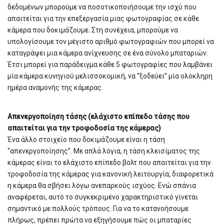
δεδομένων μπορούμε να ποσοτικοποιήσουμε την ισχύ που
απαιτείται για την επεξεργασία μιας φωτογραφίας σε κάθε
κάμερα που δοκιμάζουμε. Στη συνέχεια, μπορούμε να
υπολογίσουμε τον μέγιστο αριθμό φωτογραφιών που μπορεί να
καταγράψει μια κάμερα ανίχνευσης σε ένα σύνολο μπαταριών.
Έτσι μπορεί για παράδειγμα κάθε 5 φωτογραφίες που λαμβάνει
μία κάμερα κυνηγιού μελισσοκομική, να “ξοδεύει” μία ολόκληρη
ημέρα αναμονής της κάμερας.
Απενεργοποίηση τάσης (ελάχιστο επίπεδο τάσης που
απαιτείται για την τροφοδοσία της κάμερας)
Ένα άλλο στοιχείο που δοκιμάζουμε είναι η τάση
“απενεργοποίησης”. Με απλά λόγια, η τάση κλεισίματος της
κάμερας είναι το ελάχιστο επίπεδο βολτ που απαιτείται για την
τροφοδοσία της κάμερας για κανονική λειτουργία, διαφορετικά
η κάμερα θα σβήσει λόγω ανεπαρκούς ισχύος. Ενώ σπάνια
αναφέρεται, αυτό το συγκεκριμένο χαρακτηριστικό γίνεται
σημαντικό με πολλούς τρόπους. Για να το κατανοήσουμε
πλήρως, πρέπει πρώτα να εξηγήσουμε πώς οι μπαταρίες