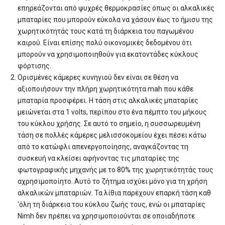
επηρεάζονται από ψυχρές θερμοκρασίες όπως οι αλκαλικές
μπαταρίες που μπορούν εύκολα να χάσουν έως το ήμισυ της
χωρητικότητάς τους κατά τη διάρκεια του παγωμένου
καιρού. Είναι επίσης πολύ οικονομικές δεδομένου ότι
μπορούν να χρησιμοποιηθούν για εκατοντάδες κύκλους
φόρτισης.
Ορισμένες κάμερες κυνηγιού δεν είναι σε θέση να
αξιοποιήσουν την πλήρη χωρητικότητα mah που κάθε
μπαταρία προσφέρει. Η τάση στις αλκαλικές μπαταρίες
μειώνεται στα 1 volts, περίπου στο ένα πέμπτο του μήκους
του κύκλου χρήσης. Σε αυτό το σημείο, η συσσωρευμένη
τάση σε πολλές κάμερες μελισσοκομείου έχει πέσει κάτω
από το κατώφλι απενεργοποίησης, αναγκάζοντας τη
συσκευή να κλείσει αφήνοντας τις μπαταρίες της
φωτογραφικής μηχανής με το 80% της χωρητικότητάς τους
αχρησιμοποίητο. Αυτό το ζήτημα ισχύει μόνο για τη χρήση
αλκαλικών μπαταριών. Τα λίθια παρέχουν επαρκή τάση καθ
‘όλη τη διάρκεια του κύκλου ζωής τους, ενώ οι μπαταρίες
Nimh δεν πρέπει να χρησιμοποιούνται σε οποιαδήποτε