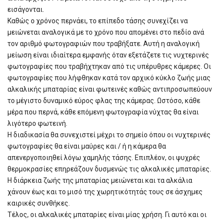
εισάγονται.
Καθώς ο χρόνος περνάει, το επίπεδο τάσης συνεχίζει να
μειώνεται αναλογικά με το χρόνο που απομένει στο πεδίο ανά
τον αριθμό φωτογραφιών που τραβήξατε. Αυτή η αναλογική
μείωση είναι ιδιαίτερα εμφανής όταν εξετάζετε τις νυχτερινές
φωτογραφίες που τραβήχτηκαν από τις υπέρυθρες κάμερες. Οι
φωτογραφίες που λήφθηκαν κατά τον αρχικό κύκλο ζωής μιας
αλκαλικής μπαταρίας είναι φωτεινές καθώς αντιπροσωπεύουν
το μέγιστο δυναμικό εύρος φλας της κάμερας. Ωστόσο, κάθε
μέρα που περνά, κάθε επόμενη φωτογραφία νύχτας θα είναι
λιγότερο φωτεινή.
Η διαδικασία θα συνεχιστεί μέχρι το σημείο όπου οι νυχτερινές
φωτογραφίες θα είναι μαύρες και / ή η κάμερα θα
απενεργοποιηθεί λόγω χαμηλής τάσης. Επιπλέον, οι ψυχρές
θερμοκρασίες επηρεάζουν δυσμενώς τις αλκαλικές μπαταρίες.
Η διάρκεια ζωής της μπαταρίας μειώνεται και τα αλκάλια
χάνουν έως και το μισό της χωρητικότητάς τους σε άσχημες
καιρικές συνθήκες.
Τέλος, οι αλκαλικές μπαταρίες είναι μίας χρήση. Γι αυτό και οι