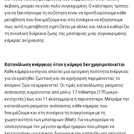
έκβαση, μπορεί να γίνει πολύ συγκεχυμένη. Ο καλύτερος τρόπος
για να ξεκινήσουμε τη συζήτηση είναι να προσδιορίσουμε κάθε
μεταβλητή που δοκιμάζουμε και στη συνέχεια να εξηγήσουμε
πως αυτή η μεταβλητή σχετίζεται με άλλες και τελικά καθορίζει
τη συνολική διάρκεια ζωής της μπαταρίας μιας συγκεκριμένης
κάμερας ανίχνευσης.
Κατανάλωση ενέργειας όταν η κάμερα δεν χρησιμοποιείται
Κάθε κάμερα κυνηγιού απαιτεί μια ορισμένη ποσότητα ενέργειας
για να κρατηθεί ζωντανή και σε εγρήγορση περιμένοντας το
επόμενο ζώο να εμφανιστεί. Οι τιμές κατανάλωσης ρεύματος
ανάπαυσης κυμαίνονται από μόλις 17 milliamps (170 μικρο-
ενισχυτές) έως και 11 εκατομμύρια ή περισσότερο. Μετράμε την
κατανάλωση ρεύματος ανάπαυσης κάθε κάμερας που
δοκιμάζουμε και στη συνέχεια τη συγκρίνουμε με τη
χωρητικότητα των μπαταριών (Mah). Για να μπορούμε να
υπολογίσουμε τον
μέγιστο
αριθμό ημερών που μπορεί να
λειτουργήσει μια κάμερα, διαιρούμε την κατανάλωση ρεύματος