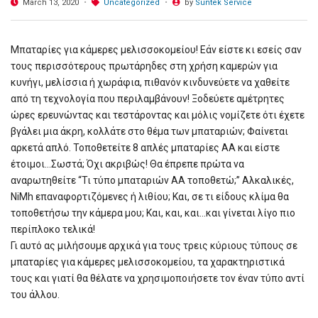
March 13, 2020
Uncategorized
by
Suntek Service
Μπαταρίες για κάμερες μελισσοκομείου! Εάν είστε κι εσείς σαν
τους περισσότερους πρωτάρηδες στη χρήση καμερών για
κυνήγι, μελίσσια ή χωράφια, πιθανόν κινδυνεύετε να χαθείτε
από τη τεχνολογία που περιλαμβάνουν! Ξοδεύετε αμέτρητες
ώρες ερευνώντας και τεστάροντας και μόλις νομίζετε ότι έχετε
βγάλει μια άκρη, κολλάτε στο θέμα των μπαταριών; Φαίνεται
αρκετά απλό. Τοποθετείτε 8 απλές μπαταρίες ΑΑ και είστε
έτοιμοι…Σωστά; Όχι ακριβώς! Θα έπρεπε πρώτα να
αναρωτηθείτε “Τι τύπο μπαταριών ΑΑ τοποθετώ;” Αλκαλικές,
NiMh επαναφορτιζόμενες ή λιθίου; Και, σε τι είδους κλίμα θα
τοποθετήσω την κάμερα μου; Και, και, και…και γίνεται λίγο πιο
περίπλοκο τελικά!
Γι αυτό ας μιλήσουμε αρχικά για τους τρεις κύριους τύπους σε
μπαταρίες για κάμερες μελισσοκομείου, τα χαρακτηριστικά
τους και γιατί θα θέλατε να χρησιμοποιήσετε τον έναν τύπο αντί
του άλλου.