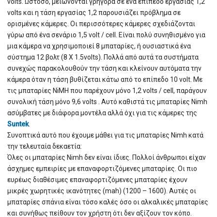
volts. Ωστόσο, μειώνονται γρήγορα σε ένα επίπεδο εργασίας 1,2
volts και η τάση εργασίας 1,2 παρουσιάζει πρόβλημα σε
ορισμένες κάμερες. Οι περισσότερες κάμερες σχεδιάζονται
γύρω από ένα σενάριο 1,5 volt / cell. Είναι πολύ συνηθισμένο για
μια κάμερα να χρησιμοποιεί 8 μπαταρίες, ή ουσιαστικά ένα
σύστημα 12 βολτ (8 Χ 1.5volts). Πολλά από αυτά τα συστήματα
συνεχώς παρακολουθούν την τάση και κλείνουν αυτόματα την
κάμερα όταν η τάση βυθίζεται κάτω από το επίπεδο 10 volt. Με
τις μπαταρίες NiMH που παρέχουν μόνο 1,2 volts / cell, παράγουν
συνολική τάση μόνο 9,6 volts . Αυτό καθιστά τις μπαταρίες Nimh
ασύμβατες με διάφορα μοντέλα αλλά όχι για τις κάμερες της
Suntek
.
Συνοπτικά αυτό που έχουμε μάθει για τις μπαταρίες Nimh κατά
την τελευταία δεκαετία:
Όλες οι μπαταρίες Nimh δεν είναι ίδιες. Πολλοί άνθρωποι είχαν
άσχημες εμπειρίες με επαναφορτιζόμενες μπαταρίες. Οι πιο
ευρέως διαθέσιμες επαναφορτιζόμενες μπαταρίες έχουν
μικρές χωρητικές ικανότητες (mah) (1200 – 1600). Αυτές οι
μπαταρίες σπάνια είναι τόσο καλές όσο οι αλκαλικές μπαταρίες
και συνήθως πείθουν τον χρήστη ότι δεν αξίζουν τον κόπο.