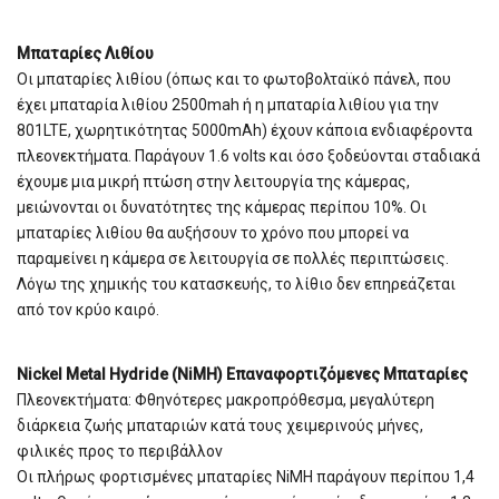
Μπαταρίες Λιθίου
Οι μπαταρίες λιθίου (όπως και το φωτοβολταϊκό πάνελ, που
έχει μπαταρία λιθίου 2500mah ή η μπαταρία λιθίου για την
801LTE, χωρητικότητας 5000mAh) έχουν κάποια ενδιαφέροντα
πλεονεκτήματα. Παράγουν 1.6 volts και όσο ξοδεύονται σταδιακά
έχουμε μια μικρή πτώση στην λειτουργία της κάμερας,
μειώνονται οι δυνατότητες της κάμερας περίπου 10%. Οι
μπαταρίες λιθίου θα αυξήσουν το χρόνο που μπορεί να
παραμείνει η κάμερα σε λειτουργία σε πολλές περιπτώσεις.
Λόγω της χημικής του κατασκευής, το λίθιο δεν επηρεάζεται
από τον κρύο καιρό.
Nickel Metal Hydride (NiMH) Επαναφορτιζόμενες Μπαταρίες
Πλεονεκτήματα: Φθηνότερες μακροπρόθεσμα, μεγαλύτερη
διάρκεια ζωής μπαταριών κατά τους χειμερινούς μήνες,
φιλικές προς το περιβάλλον
Οι πλήρως φορτισμένες μπαταρίες NiMH παράγουν περίπου 1,4